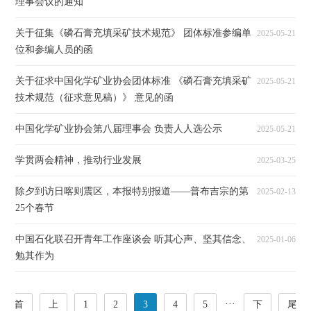
理事会议的通知
关于征集《磷石膏充填采矿技术规范》 团体标准参编单
2025-05-21
位和参编人员的函
关于征求中国化学矿业协会团体标准 《磷石膏充填采矿
2025-05-21
技术规范（征求意见稿）》 意见的函
中国化学矿业协会第八届理事会 负责人人选公示
2025-05-21
学贯两会精神，推动行业发展
2025-03-25
除夕到访日喀则震区，本报特别报道——普布吉宗的第
2025-02-13
25个春节
中国石化联召开青年工作座谈会 听其心声、坚其信念、
2025-01-06
勉其作为
···
首
上
1
2
3
4
5
下
尾