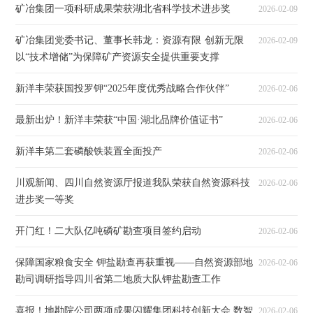
矿冶集团一项科研成果荣获湖北省科学技术进步奖
2026-02-09
矿冶集团党委书记、董事长韩龙：资源有限 创新无限
2026-02-09
以“技术增储”为保障矿产资源安全提供重要支撑
新洋丰荣获国投罗钾“2025年度优秀战略合作伙伴”
2026-02-06
最新出炉！新洋丰荣获“中国·湖北品牌价值证书”
2026-02-06
新洋丰第二套磷酸铁装置全面投产
2026-02-06
川观新闻、四川自然资源厅报道我队荣获自然资源科技
2026-02-06
进步奖一等奖
开门红！二大队亿吨磷矿勘查项目签约启动
2026-02-06
保障国家粮食安全 钾盐勘查再获重视——自然资源部地
2026-02-06
勘司调研指导四川省第二地质大队钾盐勘查工作
喜报！地勘院公司两项成果闪耀集团科技创新大会 数智
2026-02-06