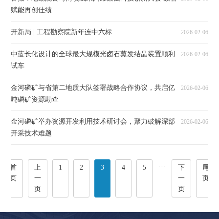
赋能再创佳绩
开新局 | 工程勘察院新年连中六标
2026-02-06
中蓝长化设计的全球最大规模光卤石蒸发结晶装置顺利
2026-02-06
试车
金河磷矿与省第二地质大队签署战略合作协议，共启亿
2026-02-06
吨磷矿资源勘查
金河磷矿举办资源开发利用技术研讨会，聚力破解深部
2026-02-06
开采技术难题
···
首
上
1
2
3
4
5
下
尾
页
一
一
页
页
页