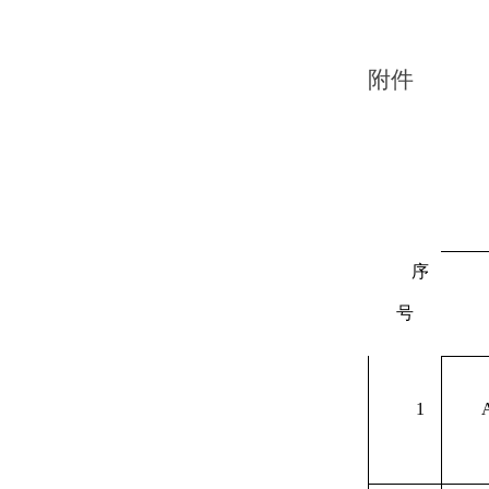
附件
序
号
1