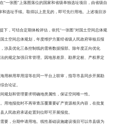
在“一张图”上落图落位的国家和省级单独选址项目，由省级自
审和选址手续。取得以上意见的，即可先行用地。上述项目涉
下，可结合定期体检评估，依托“一张图”对国土空间总体规
的国土空间总体规划，年度维护方案经省级人民政府审核后报
用，涉及优化三条控制线的需将数据报部。除年度正向优化
办法的规定加强日常管理。因地形差异、勘界定桩、产权界定
海用林用草用湿等在同一平台上联审，指导市县同步开展勘
址综合论证。
间规划和管理要求明确地类属性，保证空间唯一性。
。用地报批时不再审查压覆重要矿产资源相关内容，在批复
市县人民政府承诺处置到位即可开展报批。
需要，分期申请用地。线性基础设施建设项目可以市县级为