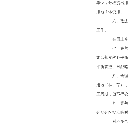
单位，分段提出
用地主体使用。
六、改进征
工作。
在国土空间
七、完善耕
难以落实占补平
平衡管控。对战
八、合理保
用地（林、草）
工周期，但不得
九、完善矿
分期分区批准临
对不符合临