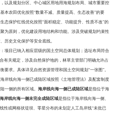
界，以及规划分区、中心城区用地用海规划布局、城市重要控
基本农田优化按照“数量不减、质量提高、生态改善”的要
生态保护红线优化按照“面积稳定、功能提升、性质不改”的
集聚为原则，优化建设用地结构和功能。涉及突破规划约束性
控、历史文化保护等安全底线。
括：项目已纳入相应层级的国土空间总体规划；选址布局符合
符合有关规定，涉及自然保护地的，林草主管部门明确允许占
衡要求。具体详见自然资源管理和国土空间规划“一张图”。
和海岸线向海一侧已成陆区域按照《土地管理法》及配套制度
向陆一侧的所有区域。
海岸线向海一侧已成陆区域
是指位于海
海岸线向海一侧未完全成陆区域
是指位于海岸线向海一侧、
为线性或网格状堤坝、零星分布的未划定人工岛岸线“未批已