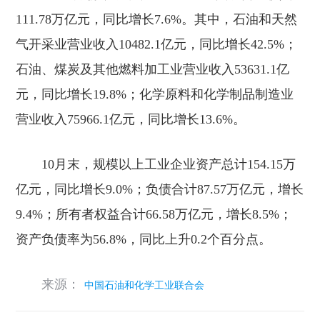
111.78
万亿元，同比增长
7.6%
。其中，石油和天然
气开采业营业收入
10482.1
亿元，同比增长
42.5%
；
石油、煤炭及其他燃料加工业营业收入
53631.1
亿
元，同比增长
19.8%
；化学原料和化学制品制造业
营业收入
75966.1
亿元，同比增长
13.6%
。
10
月末，规模以上工业企业资产总计
154.15
万
亿元，同比增长
9.0%
；负债合计
87.57
万亿元，增长
9.4%
；所有者权益合计
66.58
万亿元，增长
8.5%
；
资产负债率为
56.8%
，同比上升
0.2
个百分点。
来源：
中国石油和化学工业联合会