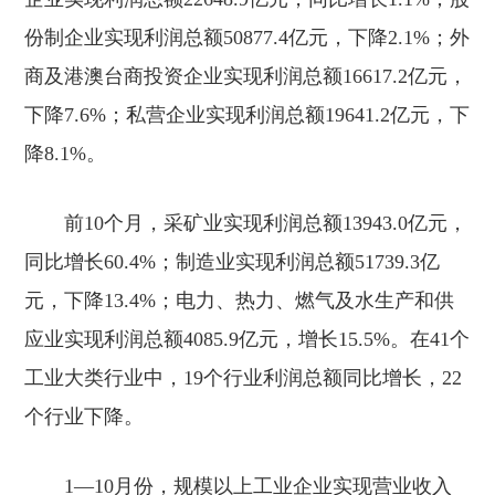
份制企业实现利润总额
50877.4
亿元，下降
2.1%
；外
商及港澳台商投资企业实现利润总额
16617.2
亿元，
下降
7.6%
；私营企业实现利润总额
19641.2
亿元，下
降
8.1%
。
前
10
个月，采矿业实现利润总额
13943.0
亿元，
同比增长
60.4%
；制造业实现利润总额
51739.3
亿
元，下降
13.4%
；电力、热力、燃气及水生产和供
应业实现利润总额
4085.9
亿元，增长
15.5%
。在
41
个
工业大类行业中，
19
个行业利润总额同比增长，
22
个行业下降。
1—10
月份，规模以上工业企业实现营业收入