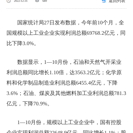
返回列表
2022-12-31
689
国家统计局
27
日发布数据，今年前
10
个月，全
国规模以上工业企业实现利润总额
69768.2
亿元，同
比下降
3.0%
。
数据显示，
1—10
月份，石油和天然气开采业
利润总额同比增长
1.10
倍，达
3563.2
亿元；化学原
料和化学制品制造业利润总额
6455.4
亿元，下降
3.6%
；石油、煤炭及其他燃料加工业利润总额
781.3
亿元，下降
70.9%
。
1—10
月份，规模以上工业企业中，国有控股
企业实现利润总额
22648.9
亿元，同比增长
1.1%
；股