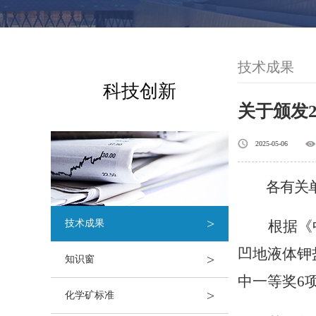
技术成果
科技创新
关于颁发
2025-05-06
各有关
>
技术成果
根据《
凹地液体钾
>
知识窗
中一等奖6项
>
化学矿标准