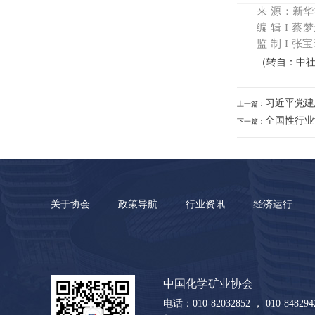
来 源：
新华
编 辑 I 蔡
监 制
I 张
（转自：中社
习近平党建
上一篇：
全国性行业
下一篇：
关于协会
政策导航
行业资讯
经济运行
中国化学矿业协会
电话：010-82032852 ， 010-8482942