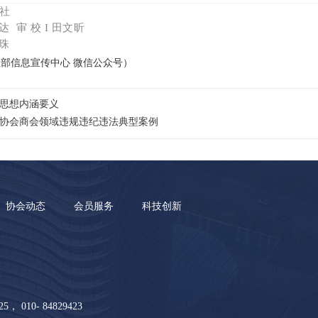
社
梦达
审 校 I 田文昕
宝珠
部信息宣传中心 微信公众号）
思想内涵要义
协会商会领域违规违纪违法典型案例
协会动态
会员服务
科技创新
5， 010- 84829423