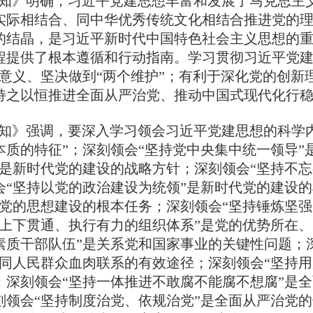
》明确，习近平党建思想丰富和发展了马克思主义
实际相结合、同中华优秀传统文化相结合推进党的
的结晶，是习近平新时代中国特色社会主义思想的
程提供了根本遵循和行动指南。学习贯彻习近平党建
性意义、坚决做到“两个维护”；有利于深化党的创
持之以恒推进全面从严治党、推动中国式现代化行
强调，要深入学习领会习近平党建思想的科学内
本质的特征”；深刻领会“坚持党中央集中统一领导”
”是新时代党的建设的战略方针；深刻领会“坚持不
会“坚持以党的政治建设为统领”是新时代党的建设
是党的思想建设的根本任务；深刻领会“坚持锤炼坚
全上下贯通、执行有力的组织体系”是党的优势所在
素质干部队伍”是关系党和国家事业的关键性问题；
党同人民群众血肉联系的有效途径；深刻领会“坚持
；深刻领会“坚持一体推进不敢腐不能腐不想腐”是
刻领会“坚持制度治党、依规治党”是全面从严治党