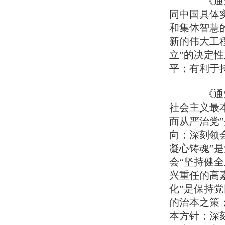
《通知
同中国具体
和集体智慧
新的伟大工
立”的决定
平；有利于
《通知》
社会主义最
面从严治党
向；深刻领
凝心铸魂”
会“坚持健
兴重任的高
化”是保持
的治本之策
本方针；深