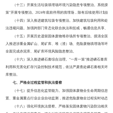
（十三）开展生活垃圾填埋场环境污染隐患专项整治。
系统摸排
策”开展专项整治。2024年底前停用的填埋场，除有后续使用计划的外
（十四）深入推进建筑垃圾专项整治。
加快建筑垃圾利用和处置
法违规问题。加强跨部门常态化联合执法和惩戒，畅通信息共享、案
（十五）开展历史遗留固体废物堆存场所专项整治。
摸清全国大
入推进涉重金属矿山、尾矿库、堆（渣）场、危险废物填埋场等环境安
全面完成赤泥库、尾矿库环境风险隐患整治。
（十六）深入推进磷石膏综合治理。
“一库一策”推进磷石膏库
利用和无害化贮存污染控制技术规范，依法严肃查处磷石膏相关环境违
库整治。
七、严格全过程监管和执法督察
（十七）提升信息化监管能力。
加强固体废物全生命周期信息化
置、重金属重点行业企业自动监测，推进危险废物全过程实时动态监
（十八）强化环境执法督察。
严格落实固体废物污染防治相关法