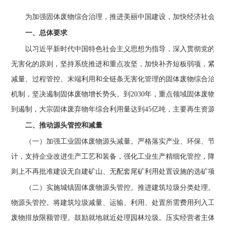
为加强固体废物综合治理，推进美丽中国建设，加快经济社会发
一、总体要求
以习近平新时代中国特色社会主义思想为指导，深入贯彻党的二
无害化的原则，坚持系统推进和重点攻坚，加快补齐短板弱项，紧盯
减量、过程管控、末端利用和全链条无害化管理的固体废物综合治理
机制，坚决遏制固体废物增长势头。到2030年，重点领域固体废物
到遏制，大宗固体废弃物年综合利用量达到45亿吨，主要再生资源年
二、推动源头管控和减量
（一）加强工业固体废物源头减量。
严格落实产业、环保、节能
计，支持企业改进生产工艺和装备，强化工业生产精细化管控，降低
则上不再批准建设无自建矿山、无配套尾矿利用处置设施的选矿项目
（二）实施城镇固体废物源头管控。
推进建筑垃圾分类处理。稳
物源头管控。将建筑垃圾减量、运输、利用、处置所需费用列入工程
废物排放限额管理。鼓励就地就近处理园林垃圾。压实经营者主体责