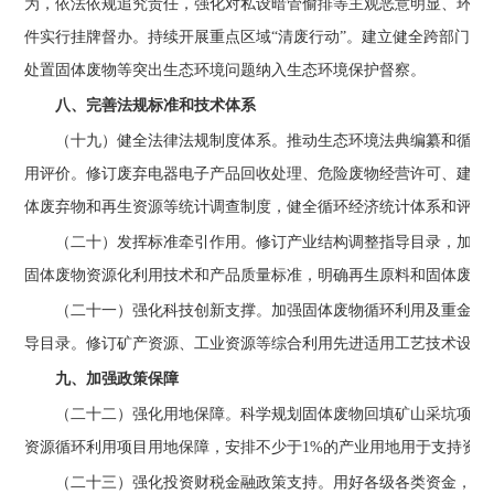
为，依法依规追究责任，强化对私设暗管偷排等主观恶意明显、环境
件实行挂牌督办。持续开展重点区域“清废行动”。建立健全跨部门
处置固体废物等突出生态环境问题纳入生态环境保护督察。
八、完善法规标准和技术体系
（十九）健全法律法规制度体系。
推动生态环境法典编纂和循环
用评价。修订废弃电器电子产品回收处理、危险废物经营许可、建筑
体废弃物和再生资源等统计调查制度，健全循环经济统计体系和评价
（二十）发挥标准牵引作用。
修订产业结构调整指导目录，加大
固体废物资源化利用技术和产品质量标准，明确再生原料和固体废物
（二十一）强化科技创新支撑。
加强固体废物循环利用及重金属
导目录。修订矿产资源、工业资源等综合利用先进适用工艺技术设备
九、加强政策保障
（二十二）强化用地保障。
科学规划固体废物回填矿山采坑项目
资源循环利用项目用地保障，安排不少于1%的产业用地用于支持资
（二十三）强化投资财税金融政策支持。
用好各级各类资金，支