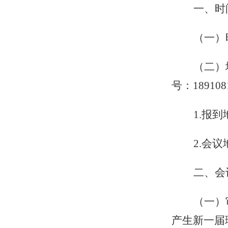
一、时
（一）
（二）
号：
18910
1.报
2.会
二
、会
（一）
产生新一届