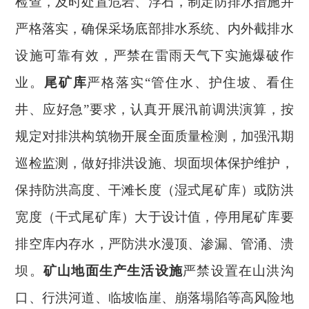
检查，及时处置危岩、浮石，制定防排水措施并
严格落实，确保采场底部排水系统、内外截排水
设施可靠有效，严禁在雷雨天气下实施爆破作
业。
尾矿库
严格落实
“管住水、护住坡、看住
井、应好急”要求，认真开展汛前调洪演算，按
规定对排洪构筑物开展全面质量检测，加强汛期
巡检监测，做好排洪设施、坝面坝体保护维护，
保持防洪高度、干滩长度（湿式尾矿库）或防洪
宽度（干式尾矿库）大于设计值，停用尾矿库要
排空库内存水，严防洪水漫顶、渗漏、管涌、溃
坝。
矿山地面生产生活设施
严禁设置在山洪沟
口、行洪河道、临坡临崖、崩落塌陷等高风险地