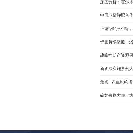
深度分析：霍尔
中国老挝钾肥合
上游“涨”声不断
钾肥持续坚挺，
战略性矿产资源保
新矿法实施条例大
焦点 | 严重制约
硫黄价格大跌，为