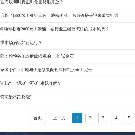
木兹海峡何时真正对化肥货船开放？
作升格至国家级！亚钾国际、藏格矿业、东方铁塔等迎来重大机遇
，单吨亏损近2000元！磷酸一铵行业正经历怎样的成本风暴？
淡季市场后续如何运行？
障：检验各地政府政绩观的一块“试金石”
家谈 | 矿业用地与生态修复配套法律制度全面完善
增储上产，“呆矿”“死矿”难题咋解？
何硫酸不跌反涨?
首页
上一页
1
2
3
4
5